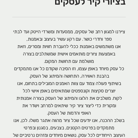
בציורי קיר לעסקים
ציירנו למגוון רחב של עסקים, ממסעדות ומשרדי הייטק ועד לבתי
ספר וחדרי כושר. עם רקע עשיר בעיצוב ובאמנות,
אנו משתמשים באומנות ככלי להעברת חוויות ומסרים, וזאת
באמצעות ציורים מותאמים אישית שמשתלבים בצורה
מושלמת עם תחושת המקום.
כל עסק מיוחד באופן עצמו, וזו הסיבה שקודם כל אנו מתמקדים
בהבנת האווירה, התחושה והמיתוג של העסק.
בשיתוף פעולה צמוד עם צוות האמנים המובילים בתחום, אנו
יוצרים סקיצות וקונספטים שמתאימים באופן אישי לכל
לקוח. משלבים את הלוגו והמיתוג של העסק בצורה אמנותית
ומקורית כדי ליצור ציור קיר שיתאים למרחב וישדר את
האופי והדמות של העסק.
בשלב ההכנה, אנו יודעים שכל ציור מהווה אתגר משלו. לכן, אנו
מתמקדים בפרטים הקטנים, בצבעים, בסגנון ובפרטי
העיצוב הייחודיים לכל עסק. נושאים מיוחדים ומזהים נרטיביים של